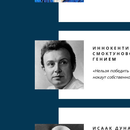
ИННОКЕНТ
СМОКТУНОВ
ГЕН
ИЕМ
«Нельзя победить 
нокаут собственно
ИСААК ДУН