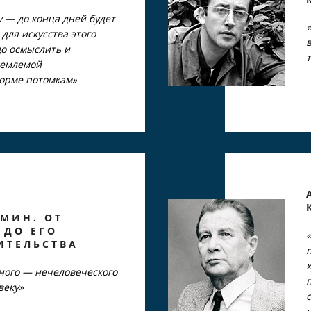
 — до конца дней будет
 для искусства этого
до осмыслить и
иемлемой
орме потомкам»
МИН. ОТ
 ДО ЕГО
ИТЕЛЬСТВА
ного — нечеловеческого
веку»