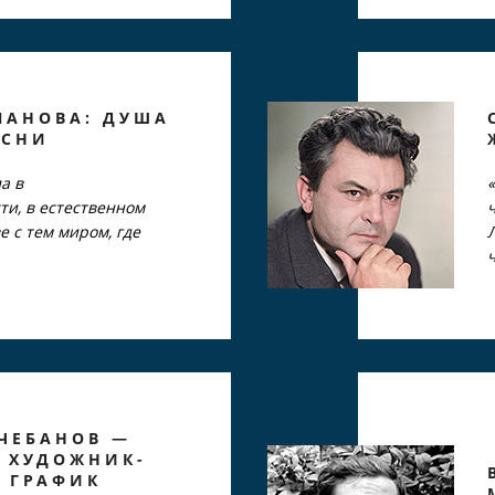
ЛАНОВА: ДУША
ЕСНИ
а в
ти, в естественном
е с тем миром, где
ЧЕБАНОВ —
 ХУДОЖНИК-
И ГРАФИК