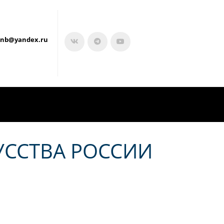
onb@yandex.ru
УССТВА РОССИИ