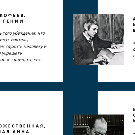
КОФЬЕВ.
 ГЕНИЙ
 того убеждения, что
поэт, ваятель,
ан служить человеку и
н украшать
знь и защищать ее»
ОЖЕСТВЕННАЯ,
НАЯ АННА