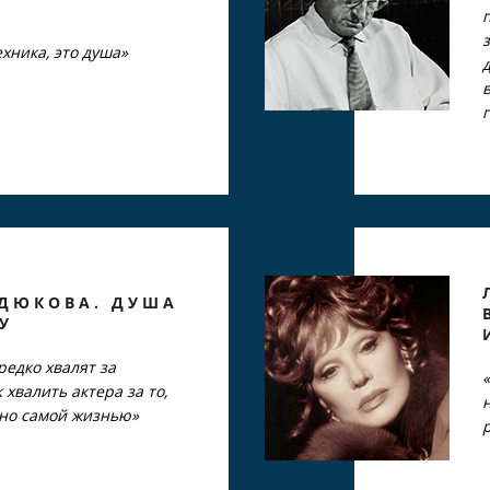
ехника, это душа»
ДЮКОВА. ДУША
У
едко хвалят за
 хвалить актера за то,
ано самой жизнью»