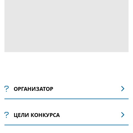
ОРГАНИЗАТОР
Организатором конкурса «Мой Пушкин» является отдел
ЦЕЛИ КОНКУРСА
искусств Новосибирской государственной областной
научной библиотеки.
Если у Вас возникли вопросы по участию в конкурсе, вы